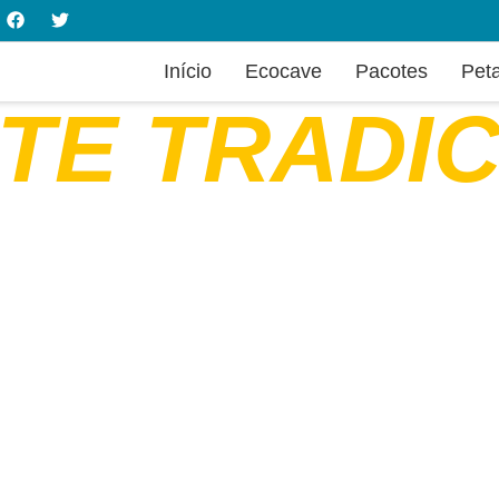
Início
Ecocave
Pacotes
Pet
TE TRADI
na Santana, Caverna Morro Preto, Caverna do 
FAZER COTAÇÃO