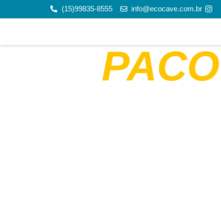
(15)99835-8555
info@ecocave.com.br
PACO
Caver